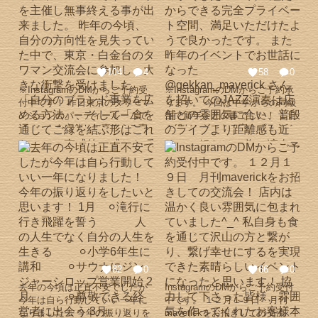
104
4
58
0
※InstagramのDMからご予約受
※InstagramのDMからご予約承
付中です！ 昨日東京のタワーマ
ります。 今回は中学からの同級
ンションのパーティールームで
生で新年会との事でした！ １日
イベントを主催し無事終える事
１組だからできる完全プライベ
が出来ました。 昨年の今頃、自
ート空間、満足いただけたよう
分の方向性を見失っていた中
で良かったです。 また昨年のイ
で、東京・白金台のタワマン交
ベントでお世話になった
流会に参加し、大きな衝撃を受
@gekkan_maverick さんを招い
けました。 「自分のブランド事
てのJAZZ演奏は店舗との雰囲気
業を広める方法」、そして「食
に合い、普段のライブより距離
を通じてご縁を結ぶ形はこれ
感も近く、１組だけの為に演
だ」と、直感的に感じた瞬間で
奏、これ以上ない贅沢な時間を
した。 そこから東京でのイベン
過ごしていただきました！ 今後
ト経験も人脈もない状態から、
予約の際JAZZ気になる方など
一歩ずつ課題を乗り越え、 「1
DMいただけたら確認いたしま
82
0
66
0
年以内に同じようなタワマンで
す！ また、マジシャン呼びたい
去年の今頃は正直不安でしたが
InstagramのDMからご予約受付
イベントを開催する」という目
など色々な要望も応えれる範囲
今年は自ら行動していい一年に
中です。 １２月１９日 月刊
標を達成することができまし
で対応いたしますのでご連絡お
なりました！ 今年の振り返りを
maverickをお招きしての交流