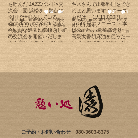
として培った経験と“ご縁を繋
様の温かさに触れ、 「お店を成
月 ⚪︎富士登山する ⚪︎園
ぐ”想いを込めて仕上げました。
功させたい」という想いから、
ジンジャーシロップ初めての取
ジンジャーエール、ホットジン
“食を通じて人と人を繋ぎ、幸せ
34
0
49
0
引先 一等貸宿泊施設
ジャー、ウイスキー割り、料理
を届けたい” という志へと変わ
※InstagramのDMからご予約受
※InstagramのDMからご予約受
@kototokiss_shizuoka ８月
のアクセントにも。 一本で無限
っていきました。 その想いを形
付中 久しぶりのイベントを開催
付いたします。
⚪︎お世話になっている会員
に楽しめる、冬に寄り添う贈り
にする新たな挑戦として、ラグ
いたします！ １２月１９日 金
@kototokiss_shizuoka さんご宿
制リゾートホテルで仕
物です。 大切な方へ「今年もあ
ジュアリーブランド「園」の立
曜日 １８時〜２１時 定員１５
泊の方から６名様でご予約をい
事 ⚪︎お世話になっ
りがとう」の気持ちを。 そして
ち上げや、東京を中心とした出
名限定 JAZZバンド
ただきました。 今後１ヶ月半前
ている仲間と大阪万博に行く
新しいご縁へ、温かなきっかけ
張料理の活動も本格化し、この
@gekkan_maverick さんを呼ん
からのご予約にはなるのですが
⚪︎東京に向け、浜松で初の
になりますように。 まだギフト
度、以下の３つの事業をひとつ
だ JAZZバンド×交流会 園 浜
コトトキスさんで出張料理をで
交流会 ⚪︎園ジンジャーシロ
用の、準備が整っていないので
の法人に統合いたしました。 法
松を、拠点に全国で活動をして
きればと思います！ コース内容
ップ取引先２店舗目 横浜
自身で感謝の思いを込めたオリ
人という形になりましたが、こ
いる @gekkan_maverick さん
は 1人11,000円、16,500円の
会員制サウナ
ジナルラッピングをお願いしま
れまでと変わらぬ想いで、一つ
今回憩い処園に御招きしての交
２コース ・本日の一品 ・豪華
@bayside_sauna ９月 ⚪︎園
す！ ▼ご購入はこちら
ひとつ丁寧に取り組んでまいり
流会を開催いたします！ 普段の
姿造り ・高級太香胡麻油を使っ
ジンジャーシロップ2回目の生産
https://sono-ginger.stores.jp/ #園
ます。 今後とも変わらぬご支
ライブでは味わえないほどの近
た一品ずつ揚げる天麩羅 4品
決定 ⚪︎園ジンジャーシロッ
#SONO #ジンジャーシロップ #
援、ご縁賜りますよう、どうぞ
距離での生演奏 とても贅沢な時
・肉料理 ・目の前で一品ずつ握
プ３店舗目導入 蒲郡エス
お歳暮ギフト #ラグジュアリー
よろしくお願い申し上げます。
間を演出いたします！ 今回料理
る握り寿司 5品 ・果物 のコー
テサロン @kumi_bone93
ブランド #ご縁を繋ぐ #冬ギフ
#法人 #新たな挑戦 #浜松グ
でも前回同様、寿司、姿造りを
スになります。 コースの値段に
⚪︎東京初のイベント（赤坂）
ト #贈り物に迷ったら #料理人
ルメ #出張料理人 #ご縁 #憩
メインにした 豪華ビュッフェス
より、天ぷらの内容や肉の部位
経営者中心、２週連続
が作るシロップ #国産生姜 #憩
い処園 #１日１組 #ラグジュア
タイルで飲み物も飲み放題、ア
の内容、魚の内容を豪華にした
⚪︎新たなご縁が繋がる
い処 園
リー
ルコールも準備できればと思い
いと思っています。 （量は同量
（ジンジャーシロップ
ます！ この贅沢過ぎる空間で交
です） １万円のコースは最低３
ファミマ、ポルシェ可能
友を深められる交流会を開催い
名様〜受付したいと思います！
性） ⚪︎東京のイベント 食
たします！ 音楽、JAZZ好き、
ご希望のお客様はコトトキスさ
×エンタメイベント 園ジン
ご予約・お問い合わせ
080-3603-8375
経営者、フリーランス、会社員
んにご予約の上、 園のDMから
ジャーシロップで乾杯任される