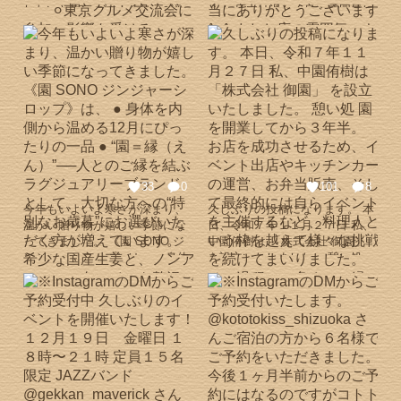
た。 改めて、今回の達成は本当
待ちしております！ #新年会 #
したいと思います！ 1月 ⚪︎滝
会！ 店内は温かく良い雰囲気に
に多くの方の支えとご縁のおか
浜松隠れ家 #隠れ家レストラン
行に行き飛躍を誓う 人の
包まれていました^_^ 私自身も
げです。 最初にイベントに誘っ
#完全プライベート #憩い処園
人生でなく自分の人生を生きる
食を通じて沢山の方と繋がり、
てくださった方、 都内での開催
⚪︎小学6年生に講和 ⚪︎サ
繋げ幸せにするを実現できた素
を後押ししてくださった方、 そ
ウナにジンジャーシロップ営業
晴らしいイベントになったと思
の都度、集客にご協力いただい
開始 2月 ⚪︎尊敬できる経
います！ 協力して下さった皆
た方、 会場を貸してくださった
営者に出会う 3月 ⚪︎東
様、雰囲気を作ってくれたお客
方、 最高の食材を提供してくだ
京グルメ交流会に参加、影響を
様本当にありがとうございます
さった方々、 そして陰で支えて
受ける ⚪︎自分と向き合い志
^_^ またお店の雰囲気、キャパ
くださったすべての皆様へ、心
が決まる 食を通じてたくさ
に今回のJAZZが合っていて、他
より感謝申し上げます。 これか
んの方と繋がり、繋げて
では絶対に味わえない程贅沢な
らも自分を信じ、一歩ずつ成長
幸せにする（園＝縁のブラ
時間でした！ これは、もっと沢
33
0
101
8
していきます。 今後ともよろし
ンドを展開） 4月 ⚪︎関東生
山の方に体験してもらい！ そん
今年もいよいよ寒さが深まり、
久しぶりの投稿になります。 本
くお願いいたします。 #タワマ
活を始める ヒルトンお台
な思いで第二回も考えていま
温かい贈り物が嬉しい季節にな
日、令和７年１１月２７日 私、
ン #寿司イベント #出張料理
場、品川プリンスホテル ミ
す。 興味ある方はDM、コメン
ってきました。 《園 SONO ジ
中園侑樹は 「株式会社 御園」
#夢が叶う #ご縁
シュラン鮨屋 椿山荘 などで
トお待ちしております^_^ #憩い
ンジャーシロップ》は、 ● 身体
を設立いたしました。 憩い処
バイト ⚪︎経営を学ぶ 5月
処園 #イベント #交流会
を内側から温める12月にぴった
園を開業してから３年半。 お店
⚪︎都内の交流会に出席
#JAZZ #ご縁
りの一品 ● “園＝縁（えん）”──
を成功させるため、イベント出
して新たなご縁 から9月
人とのご縁を結ぶラグジュアリ
店やキッチンカーの運営、お弁
都内で出張シェフとしてスター
ーブランド として、大切な方へ
当販売、そして最終的には自ら
ト 6月 ⚪︎初めての事業プレ
の“特別なお歳暮”にお選びいた
イベントを主催するなど、料理
ゼンを多数の経営者の前でする
だく方が増えています。 希少な
人という枠を越えて様々な挑戦
フリーランス料理人とし
国産生姜と、ノンアルコール白
を続けてまいりました。 その過
ての飛躍誓う ⚪︎今年前半を
ワインを贅沢に使用し、 料理人
程で、多くのご縁に恵まれ、皆
振り返り後半の目標をたてる ７