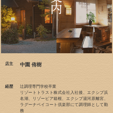
店主
中園 侑樹
経歴
辻調理専門学校卒業
リゾートトラスト株式会社入社後、エクシブ浜
名湖、リゾーピア箱根、エクシブ湯河原離宮、
ラグーナベイコート倶楽部にて調理師として勤
務